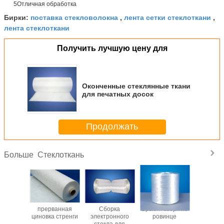
5Отличная обработка
поставка стекловолокна
лента сетки стеклоткани
Бирки:
,
,
лента стеклоткани
Получить лучшую цену для
Оконченные стеклянные ткани
для печатных досок
Продолжать
Стеклоткань
Больше
анная
прерванная
Сборка
Брызги вверх по
Коврик с
 стренги
циновка стренги
электронного
ровинце
стекла для