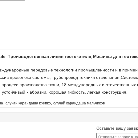
ile
Производственная линия геотекстиля
Машины для геотек
,
,
еждународные передовые технологии промышленности и в примен
ссив проволоки системы, трубопровод техники отвлечения,Системы
в процесс производства ткани, 18 международных и отечественных
 устойчивый к абразии, хорошая гибкость, легкая конструкция.
,
,
ша
случай карандаша крепко
случай карандаша мальчиков
Оставьте вашу заявк